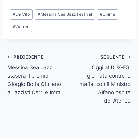
Tag
#
De Vito
#
Messina Sea Jazz Festival
#
Unime
articolo:
#
Warren
Navigazione
PRECEDENTE
SEGUENTE
Messina Sea Jazz:
Oggi al DISGESI
articoli
stasera il premio
giornata contro le
Giorgio Boris Giuliano
mafie, con il Ministro
ai jazzisti Cerri e Intra
Alfano ospite
dell’Ateneo