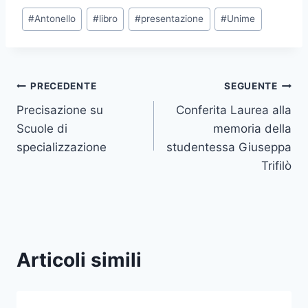
Tag
#
Antonello
#
libro
#
presentazione
#
Unime
articolo:
Navigazione
PRECEDENTE
SEGUENTE
Precisazione su
Conferita Laurea alla
articoli
Scuole di
memoria della
specializzazione
studentessa Giuseppa
Trifilò
Articoli simili