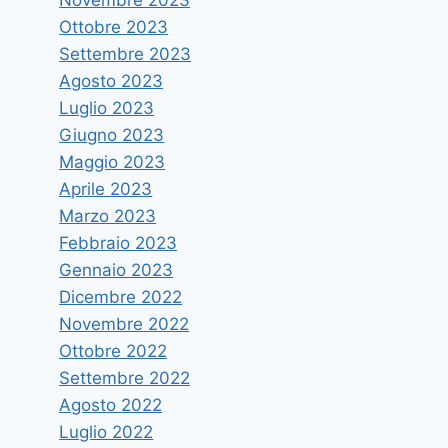
per la qualifica di “Educatore
Ottobre 2023
professionale socio-
Settembre 2023
Agosto 2023
pedagogico”
Luglio 2023
Di
vruggeri
26 Settembre 2018
Giugno 2023
Maggio 2023
Aprile 2023
Marzo 2023
Febbraio 2023
Gennaio 2023
Dicembre 2022
Novembre 2022
Ottobre 2022
Settembre 2022
Agosto 2022
Luglio 2022