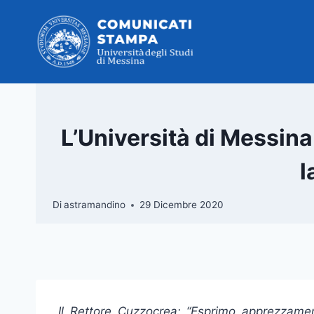
Salta
al
contenuto
L’Università di Messina
l
Di
astramandino
29 Dicembre 2020
Il Rettore Cuzzocrea: “Esprimo apprezzame