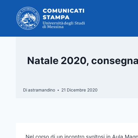
Salta
al
contenuto
Natale 2020, consegnat
Di
astramandino
21 Dicembre 2020
Nel corso di un incontro svoltosi in Aula Magn