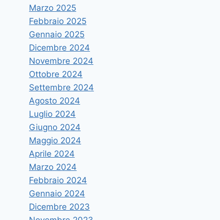
Marzo 2025
Febbraio 2025
Gennaio 2025
Dicembre 2024
Novembre 2024
Ottobre 2024
Settembre 2024
Agosto 2024
Convegno “I Bronzi di Riace e la
Luglio 2024
Bronzistica di V secolo a.C.”.
Giugno 2024
Maggio 2024
Di
vruggeri
18 Ottobre 2018
Aprile 2024
Marzo 2024
Febbraio 2024
Gennaio 2024
Dicembre 2023
Novembre 2023